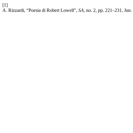
[1]
A. Rizzardi, “Poesia di Robert Lowell”,
SA
, no. 2, pp. 221–231, Jun.