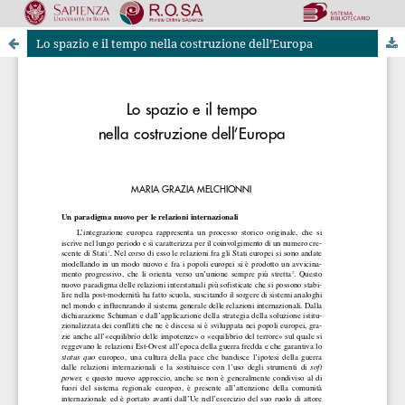
Lo spazio e il tempo nella costruzione dell’Europa
Riviste Online SApienza
|
Privacy & Cookies
|
Open Access
|
Ethical code
|
OJS by PKP