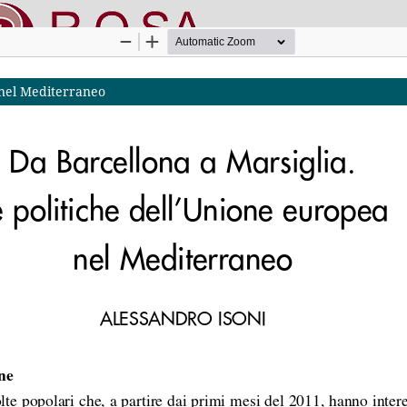
 nel Mediterraneo
nline SApienza
|
Privacy & Cookies
|
Open Access
|
Ethical code
|