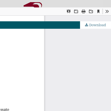
Download
OJS by PKP