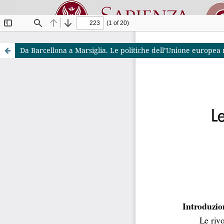
Da Barcellona a Marsiglia. Le politiche dell’Unione europea
Riviste O