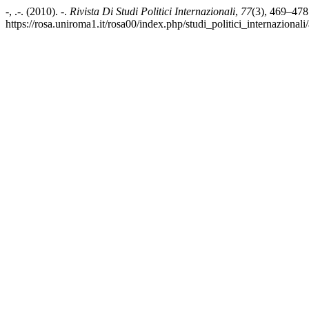
-, .-. (2010). -.
Rivista Di Studi Politici Internazionali
,
77
(3), 469–478
https://rosa.uniroma1.it/rosa00/index.php/studi_politici_internazionali