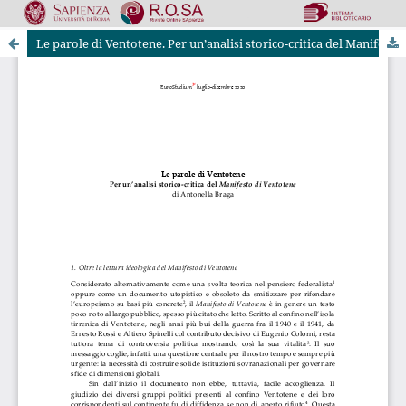
Le parole di Ventotene. Per un’analisi storico-critica del Manifesto di Ventotene
Riviste Online SApienza
|
Privacy & Cookies
|
Open Access
|
Codice etico
|
OJS by PKP