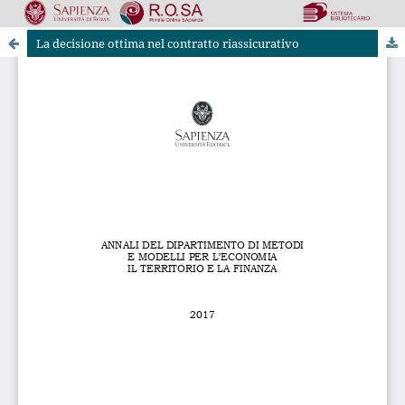
La decisione ottima nel contratto riassicurativo
Riviste Online SApienza
|
Privacy & Cookies
|
Open Access
|
Ethical code
|
OJS by PKP