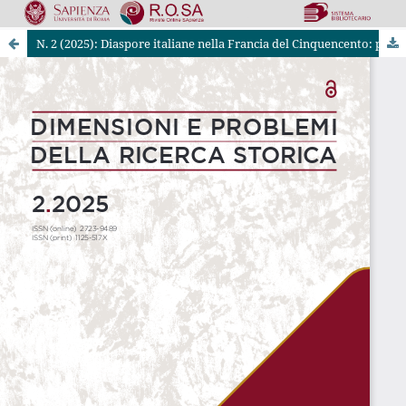
N. 2 (2025): Diaspore italiane nella Francia del Cinquencento: persone, libri, idee/Relazioni dispari. Sessualità, rapporti di potere, affetti nell'Italia Moderna
Riviste Online SApienza
|
Privacy & Cookies
|
Open Access
|
Ethical code
|
OJS by PKP