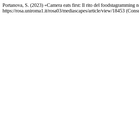
Portanova, S. (2023) «Camera eats first: Il rito del foodstagramming 
https://rosa.uniroma1.it/rosa03/mediascapes/article/view/18453 (Consu