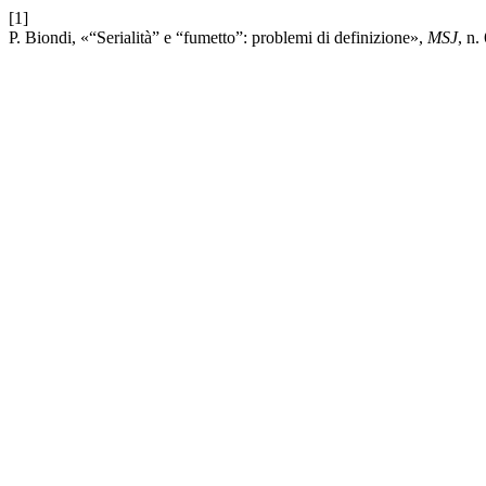
[1]
P. Biondi, «“Serialità” e “fumetto”: problemi di definizione»,
MSJ
, n.