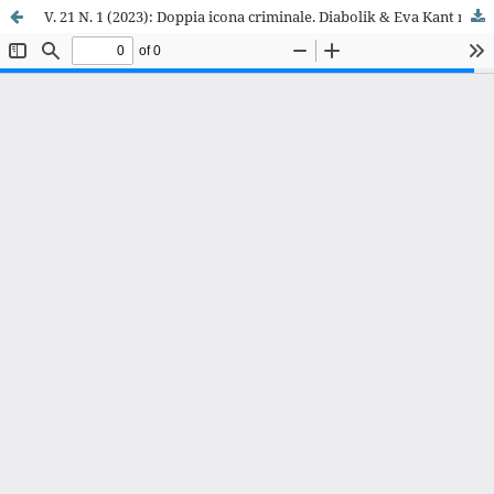
V. 21 N. 1 (2023): Doppia icona criminale. Diabolik & Eva Kant nell'immaginario collettivo (1962-2023)