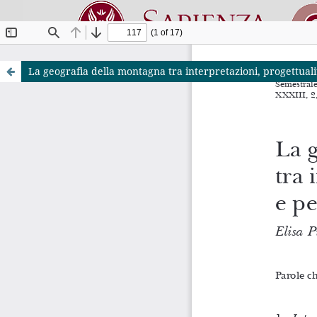
La geografia della montagna tra interpretazioni, progettualit
Riviste O