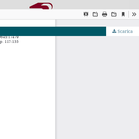
Scarica
JS by PKP