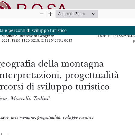
à e percorsi di sviluppo turistico
nline SApienza
|
Privacy & Cookies
|
Open Access
|
Codice etico
|
O