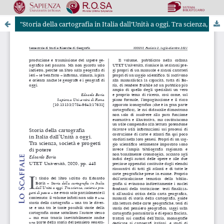
"Storia della cartografia in Italia dall’Unità a oggi. Tra scienza, società e progetti di potere" di Edoardo Boria
Riviste Online SApienza
|
Privacy & Cookies
|
Open Access
|
Codice etico
|
OJS by PKP