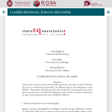
I confini del lavoro, il lavoro dei confini
Riviste Online SApienza
|
Privacy & Cookies
|
Open Access
|
Ethical code
|
OJS by PKP