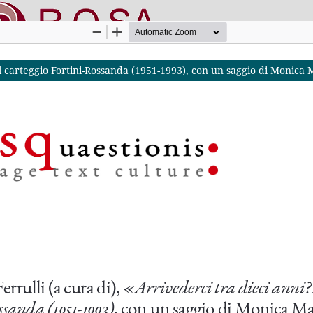
 Il carteggio Fortini-Rossanda (1951-1993), con un saggio di Monica 
nline SApienza
|
Privacy & Cookies
|
Open Access
|
Ethical code
|