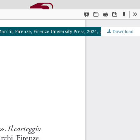
Marchi, Firenze, Firenze University Press, 2024, pp. 144, € 23,00
Download
OJS by PKP