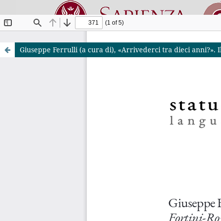
Giuseppe Ferrulli (a cura di), «Arrivederci tra dieci anni?».
Riviste O