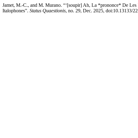
Jamet, M.-C., and M. Murano. “‘[soupir] Ah, La *prononce* De Les D
Italophones”.
Status Quaestionis
, no. 29, Dec. 2025, doi:10.13133/2