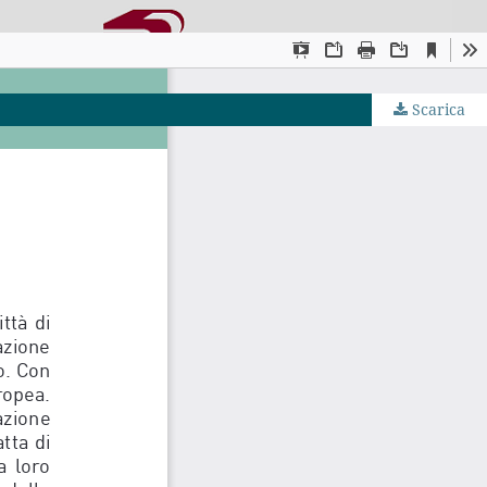
Scarica
JS by PKP