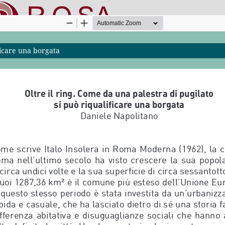
ificare una borgata
nline SApienza
|
Privacy & Cookies
|
Open Access
|
Codice etico
|
O