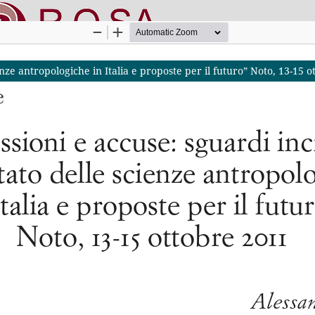
ienze antropologiche in Italia e proposte per il futuro” Noto, 13-15 
nline SApienza
|
Privacy & Cookies
|
Open Access
|
Codice etico
|
O