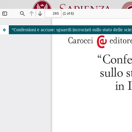
“Confessioni e accuse: sguardi incrociati sullo stato delle sc
Riviste O