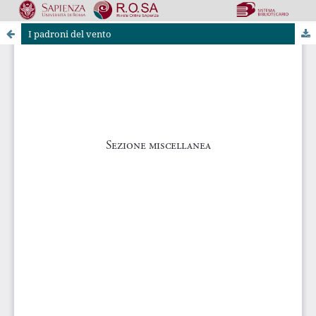
I padroni del vento
Riviste Online SApienza
|
Privacy & Cookies
|
Open Access
|
Codice etico
|
OJS by PKP