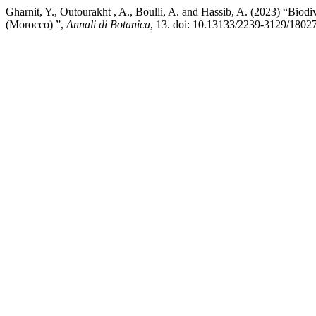
Gharnit, Y., Outourakht , A., Boulli, A. and Hassib, A. (2023) “Biod
(Morocco) ”,
Annali di Botanica
, 13. doi: 10.13133/2239-3129/18027