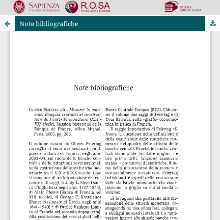
Note bibliografiche
Riviste Online SApienza
|
Privacy & Cookies
|
Open Access
|
Codice etico
|
OJS by PKP