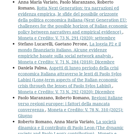
Anna Maria Variato, Paolo Maranzano, Roberto
Romano,
Rotta Next Generation: tra narrazioni ed
evidenza empirica, le sfide del possibile orizzonte
della politica economica italiana (Next Generation EU:
challenges for the possible horizon of Italian economic
policy between narratives and empirical evidence)
,
Moneta e Credito: V. 73 N. 291 (2020): settembre
Stefano Lucarelli, Gaetano Perone,
La loggia P2 e il
mondo finanziario italiano. Alcune evidenze
empiriche basate sulla social network analysis
,
Moneta e Credito: V. 71 N. 284 (2018): Dicembre
Daniela Palma,
Aspetti di lungo periodo della crisi
economica Italiana attraverso le lenti di Paolo Sylos
Labini (Long-term aspects of the Italian economic
crisis through the lenses of Paolo Sylos Labini)
,
Moneta e Credito: V. 73 N. 292 (2020): Dicembre
Paolo Maranzano, Roberto Romano,
Regioni italiane
verso regioni europee: i fattori della mancata
convergenza
,
Moneta e Credito: V. 78 N. 310 (2025):
Giugno
Roberto Romano, Anna Maria Variato,
La società
dinamica e il contributo di Paolo Leon (The dynamic
society and Paolo Leon's contribution)
,
Moneta e