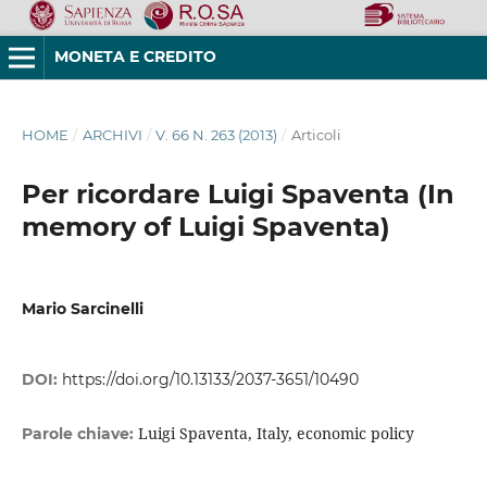
MONETA E CREDITO
HOME
/
ARCHIVI
/
V. 66 N. 263 (2013)
/
Articoli
Per ricordare Luigi Spaventa (In
memory of Luigi Spaventa)
Mario Sarcinelli
DOI:
https://doi.org/10.13133/2037-3651/10490
Luigi Spaventa, Italy, economic policy
Parole chiave: