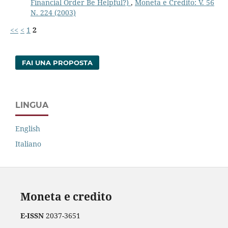
Financial Order Be Helpful?)
,
Moneta e Credito: V. 56
N. 224 (2003)
<<
<
1
2
FAI UNA PROPOSTA
LINGUA
English
Italiano
Moneta e credito
E-ISSN
2037-3651