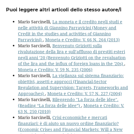
Puoi leggere altri articoli dello stesso autore/i
Mario Sarcinelli,
La moneta e il credito negli studi e
nelle attività di Giannino Parravicini (Money and
Credit in the studies and activities of Giannino
Parravicini)
,
Moneta e Credito: V. 66 N. 264 (2013)
Mario Sarcinelli,
Benvenuto Griziotti sulla
rivalutazione della lira e sull’afflusso di prestiti esteri
negli anni ’20 (Benvenuto Griziotti on the revaluation
of the lira and the influx of foreign loans in the '20s)
,
Moneta e Credito: V. 59 N. 235 (2006)
Mario Sarcinelli,
La vigilanza sul sistema finanziario:
obiettivi, assetti e approcci (Financial-Sector
Regulation and Supervision: Targets, Frameworks and
Approaches)
,
Moneta e Credito: V. 57 N. 227 (2004)
Mario Sarcinelli,
Rileggendo "La forza delle idee".
(Reading “La forza delle idee”)
,
Moneta e Credito: V.
63 N. 250 (2010)
Mario Sarcinelli,
Crisi economiche e mercati
finanziari: è di aiuto un nuovo ordine finanziario?
(Economic Crises and Financial Markets: Will a New