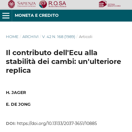
MONETA E CREDITO
HOME
/
ARCHIVI
/
V. 42 N. 168 (1989)
/
Articoli
Il contributo dell'Ecu alla
stabilità dei cambi: un'ulteriore
replica
H. JAGER
E. DE JONG
DOI:
https://doi.org/10.13133/2037-3651/10885