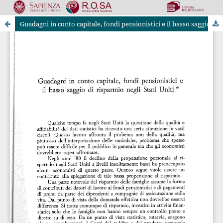
Guadagni in conto capitale, fondi pensionistici e il basso saggio di risparmio negli Stati Uniti
Riviste Online SApienza
|
Privacy & Cookies
|
Open Access
|
Codice etico
|
OJS by PKP