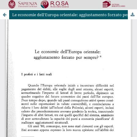
Le economie dell'Europa orientale: aggiustamento forzato per sempre?
Riviste Online SApienza
|
Privacy & Cookies
|
Open Access
|
Codice etico
|
OJS by PKP