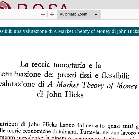
essibili: una valutazione di A Market Theory of Money di John Hicks
nline SApienza
|
Privacy & Cookies
|
Open Access
|
Codice etico
|
O