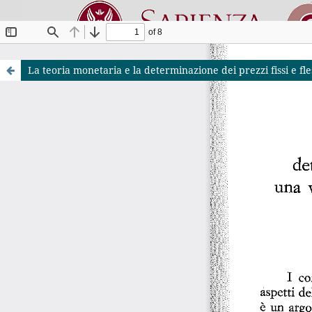
La teoria monetaria e la determinazione dei prezzi fissi e fl
Riviste O