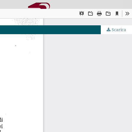
Scarica
JS by PKP