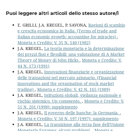
Puoi leggere altri articoli dello stesso autore/i
E. GRILLI, J.A. KREGEL, P. SAVONA,
Ragioni di scambio
e crescita economica in Italia. (Terms of trade and
Italian economic growth: accounting for miracles)
,
Moneta e Credito: V. 35 N. 140 (1982)
J.A. KREGEL,
La teoria monetaria e la determinazione
dei prezzi fissi e flessibili: una valutazione di A Market
Theory of Money di John Hicks
,
Moneta e Credito: V.
44 N. 173 (1991)
J.A. KREGEL,
Innovazioni finanziarie e organizzazione
delle transazioni nel mercato azionario. (Financial
innovations and the organisation of stock market
trading)
,
Moneta e Credito: V. 42 N. 165 (1989)
J.A. KREGEL,
Istituzioni globali, vigilanza nazionale e
rischio sistemico. Un commento.
,
Moneta e Credito: V.
51 N. 201 (1998): supplemento
J.A. KREGEL,
Il governo delle banche: la Germania.
,
Moneta e Credito: V. 50 N. 197 (1997): supplemento
J.A. KREGEL,
La transizione alla terza fase dell'Unione
Monetaria Europea: alcuni problemi.
,
Moneta e