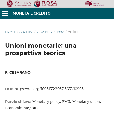
MONETA E CREDITO
HOME
/
ARCHIVI
/
V. 45 N. 179 (1992)
/
Articoli
Unioni monetarie: una
prospettiva teorica
F. CESARANO
DOI:
https://doi.org/10.13133/2037-3651/10963
Monetary policy, EMU, Monetary union,
Parole chiave:
Economic integration