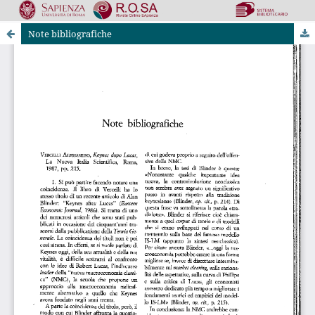
Note bibliografiche
Riviste Online SApienza
|
Privacy & Cookies
|
Open Access
|
Codice etico
|
OJS by PKP