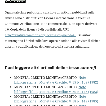
Ogni materiale pubblicato sul sito e gli articoli pubblicati sulla
rivista sono distribuiti con Licenza internazionale Creative
Commons Attribuzione - Non commerciale - Non opere derivate
4.0. Copia della licenza è disponibile alla URL
http://creativecommons.org/licenses/by-nc-nd/4.0
. Gli autori
mantengono i diritti sulla loro opera e cedono alla rivista il diritto
di prima pubblicazione dell'opera con la licenza suindicata.
Puoi leggere altri articoli dello stesso autore/i
MONETAeCREDITO MONETAeCREDITO,
Note
bibliografiche
,
Moneta e Credito: V. 35 N. 138 (1982)
MONETAeCREDITO MONETAeCREDITO,
Note
bibliografiche
,
Moneta e Credito: V. 36 N. 143 (1983)
MONETAeCREDITO MONETAeCREDITO,
Note
bibliografiche
,
Moneta e Credito: V. 38 N. 149 (1985)
MONETAeCREDITO MONETAeCREDITO,
Note