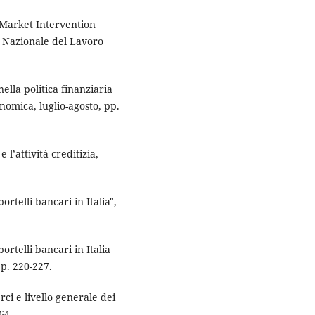
Market Intervention
 Nazionale del Lavoro
ella politica finanziaria
onomica, luglio-agosto, pp.
l’attività creditizia,
rtelli bancari in Italia",
ortelli bancari in Italia
pp. 220-227.
ci e livello generale dei
64.