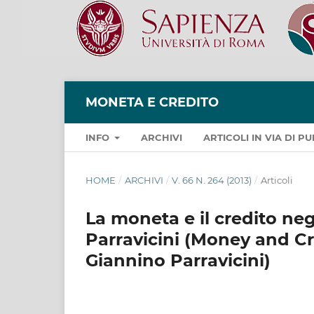
MONETA E CREDITO
INFO
ARCHIVI
ARTICOLI IN VIA DI 
HOME
/
ARCHIVI
/
V. 66 N. 264 (2013)
/
Articoli
La moneta e il credito negl
Parravicini (Money and Cre
Giannino Parravicini)