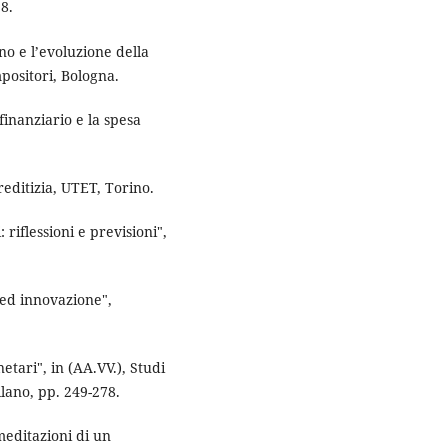
8.
no e l’evoluzione della
mpositori, Bologna.
inanziario e la spesa
editizia, UTET, Torino.
riflessioni e previsioni",
 ed innovazione",
tari", in (AA.VV.), Studi
ilano, pp. 249-278.
meditazioni di un