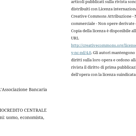
articoli pubblicati sulla rivista son
distribuiti con Licenza internazion
Creative Commons Attribuzione -
commerciale - Non opere derivate 4
Copia della licenza è disponibile al
URL
http://creativecommons.org/licens
y-nc-nd/4.0
. Gli autori mantengono 
diritti sulla loro opera e cedono all
rivista il diritto di prima pubblica
dell'opera con la licenza suindicata
 L’Associazione Bancaria
DIOCREDITO CENTRALE
ini: uomo, economista,