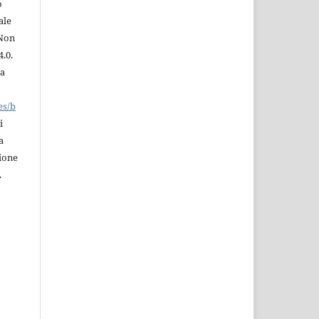
o
ale
 Non
.0.
la
es/b
i
a
zione
.