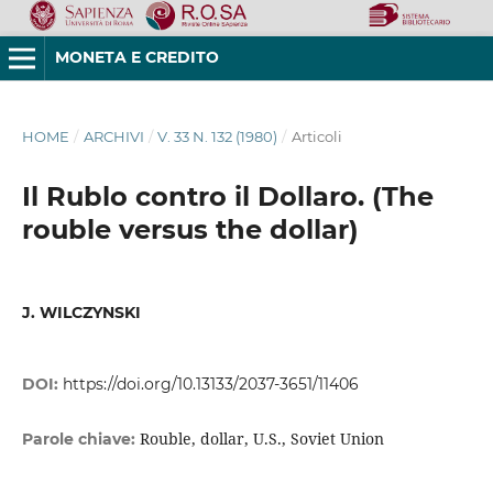
MONETA E CREDITO
HOME
/
ARCHIVI
/
V. 33 N. 132 (1980)
/
Articoli
Il Rublo contro il Dollaro. (The
rouble versus the dollar)
J. WILCZYNSKI
DOI:
https://doi.org/10.13133/2037-3651/11406
Rouble, dollar, U.S., Soviet Union
Parole chiave: