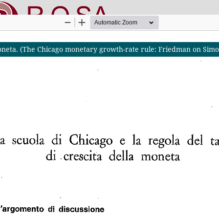
a moneta. (The Chicago monetary growth-rate rule: Friedman on Sim
nline SApienza
|
Privacy & Cookies
|
Open Access
|
Codice etico
|
O