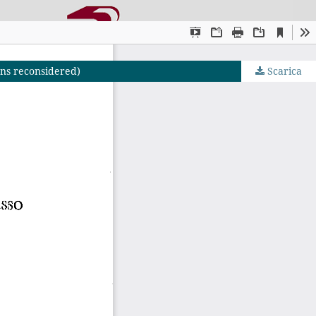
ons reconsidered)
Scarica
JS by PKP