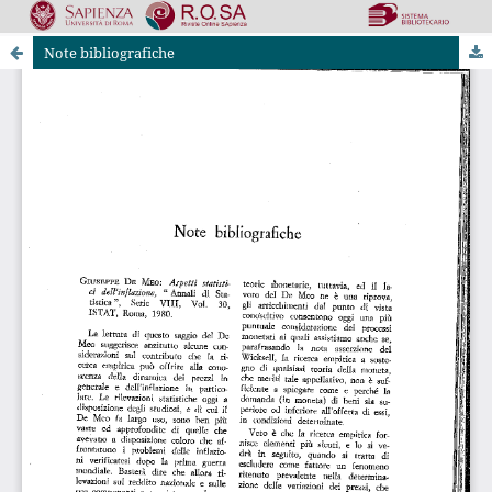
Note bibliografiche
Riviste Online SApienza
|
Privacy & Cookies
|
Open Access
|
Codice etico
|
OJS by PKP