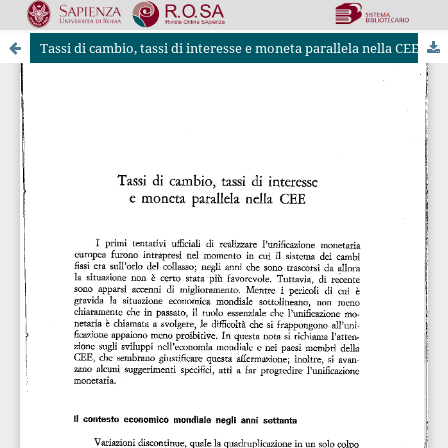
Tassi di cambio, tassi di interesse e moneta parallela nella CEE
Riviste Online SApienza
|
Privacy & Cookies
|
Open Access
|
Codice etico
|
OJS by PKP