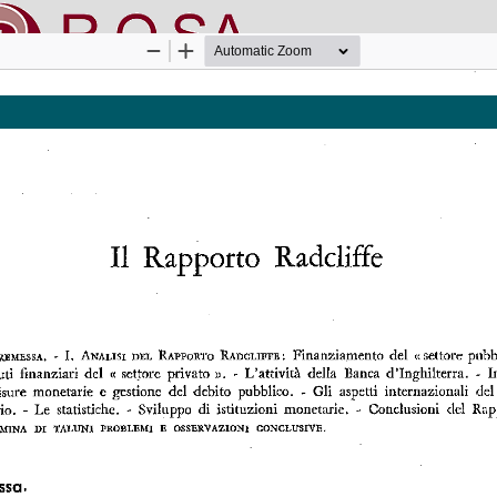
nline SApienza
|
Privacy & Cookies
|
Open Access
|
Codice etico
|
O