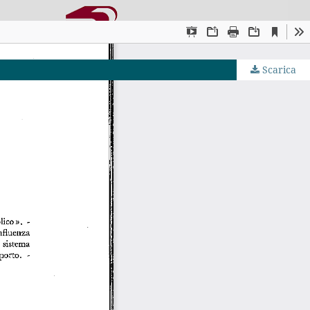
Scarica
JS by PKP