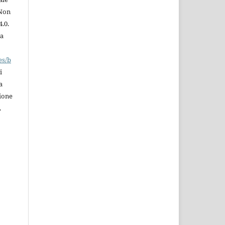
 Non
.0.
la
es/b
i
a
zione
.