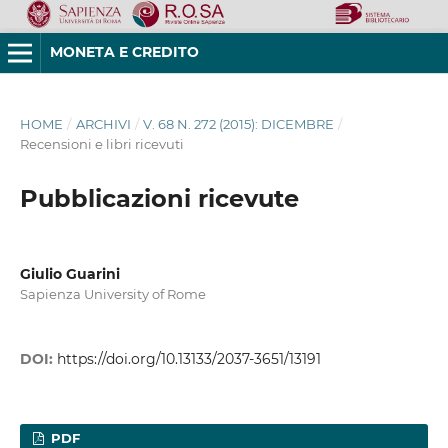
MONETA E CREDITO
HOME
/
ARCHIVI
/
V. 68 N. 272 (2015): DICEMBRE
/
Recensioni e libri ricevuti
Pubblicazioni ricevute
Giulio Guarini
Sapienza University of Rome
DOI:
https://doi.org/10.13133/2037-3651/13191
PDF