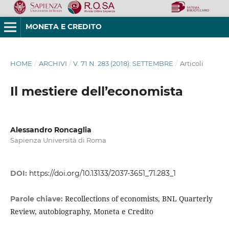
MONETA E CREDITO
HOME
/
ARCHIVI
/
V. 71 N. 283 (2018): SETTEMBRE
/
Articoli
Il mestiere dell’economista
Alessandro Roncaglia
Sapienza Università di Roma
DOI:
https://doi.org/10.13133/2037-3651_71.283_1
Recollections of economists, BNL Quarterly
Parole chiave:
Review, autobiography, Moneta e Credito