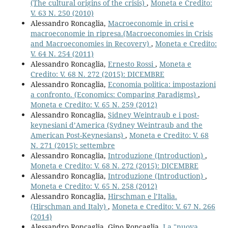
(The cultural origins of the crisis)
,
Moneta e Credito:
V. 63 N. 250 (2010)
Alessandro Roncaglia,
Macroeconomie in crisi e
macroeconomie in ripresa.(Macroeconomies in Crisis
and Macroeconomies in Recovery)
,
Moneta e Credito:
V. 64 N. 254 (2011)
Alessandro Roncaglia,
Ernesto Rossi
,
Moneta e
Credito: V. 68 N. 272 (2015): DICEMBRE
Alessandro Roncaglia,
Economia politica: impostazioni
a confronto. (Economics: Comparing Paradigms)
,
Moneta e Credito: V. 65 N. 259 (2012)
Alessandro Roncaglia,
Sidney Weintraub e i post-
keynesiani d’America (Sydney Weintraub and the
American Post-Keynesians)
,
Moneta e Credito: V. 68
N. 271 (2015): settembre
Alessandro Roncaglia,
Introduzione (Introduction)
,
Moneta e Credito: V. 68 N. 272 (2015): DICEMBRE
Alessandro Roncaglia,
Introduzione (Introduction)
,
Moneta e Credito: V. 65 N. 258 (2012)
Alessandro Roncaglia,
Hirschman e l’Italia.
(Hirschman and Italy)
,
Moneta e Credito: V. 67 N. 266
(2014)
Alessandro Roncaglia, Gino Roncaglia,
La "nuova