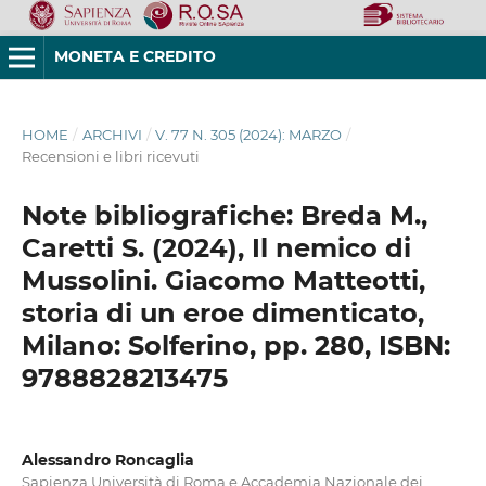
MONETA E CREDITO
HOME
/
ARCHIVI
/
V. 77 N. 305 (2024): MARZO
/
Recensioni e libri ricevuti
Note bibliografiche: Breda M.,
Caretti S. (2024), Il nemico di
Mussolini. Giacomo Matteotti,
storia di un eroe dimenticato,
Milano: Solferino, pp. 280, ISBN:
9788828213475
Alessandro Roncaglia
Sapienza Università di Roma e Accademia Nazionale dei