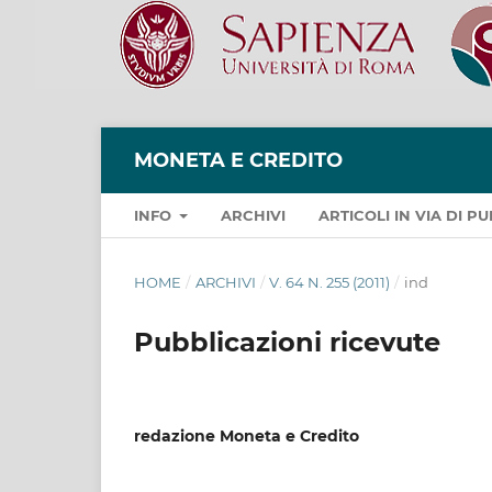
MONETA E CREDITO
INFO
ARCHIVI
ARTICOLI IN VIA DI 
HOME
/
ARCHIVI
/
V. 64 N. 255 (2011)
/
ind
Pubblicazioni ricevute
redazione Moneta e Credito