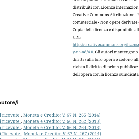
distribuiti con Licenza internazion
Creative Commons Attribuzione -
commerciale - Non opere derivate 4
Copia della licenza è disponibile al
URL
http://creativecommons.org/licens
y-nc-nd/4.0
. Gli autori mantengono 
diritti sulla loro opera e cedono all
rivista il diritto di prima pubblica
dell'opera con la licenza suindicata
autore/i
i ricevute
,
Moneta e Credito: V. 67 N. 265 (2014)
i ricevute
,
Moneta e Credito: V. 66 N. 262 (2013)
i ricevute
,
Moneta e Credito: V. 66 N. 264 (2013)
i Ricevute
,
Moneta e Credito: V. 67 N. 267 (2014)