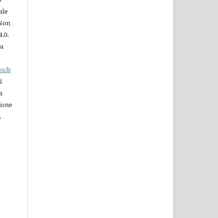
ale
 Non
.0.
la
es/b
i
a
zione
.