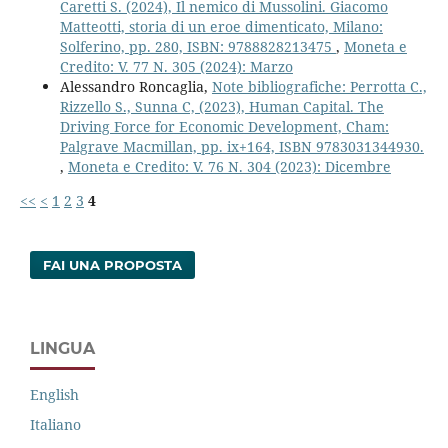
Caretti S. (2024), Il nemico di Mussolini. Giacomo
Matteotti, storia di un eroe dimenticato, Milano:
Solferino, pp. 280, ISBN: 9788828213475
,
Moneta e
Credito: V. 77 N. 305 (2024): Marzo
Alessandro Roncaglia,
Note bibliografiche: Perrotta C.,
Rizzello S., Sunna C, (2023), Human Capital. The
Driving Force for Economic Development, Cham:
Palgrave Macmillan, pp. ix+164, ISBN 9783031344930.
,
Moneta e Credito: V. 76 N. 304 (2023): Dicembre
<<
<
1
2
3
4
FAI UNA PROPOSTA
LINGUA
English
Italiano