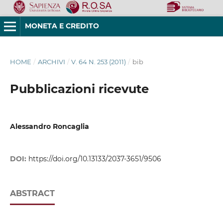
MONETA E CREDITO
HOME
/
ARCHIVI
/
V. 64 N. 253 (2011)
/
bib
Pubblicazioni ricevute
Alessandro Roncaglia
DOI:
https://doi.org/10.13133/2037-3651/9506
ABSTRACT