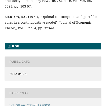
and delayed monetary rewards", Science, vol. 306, no.
5695, pp. 503-07.
MERTON, R.C. (1971), "Optimal consumption and portfolio
rules in a continuoustime model", Journal of Economic
Theory, vol. 3, no. 4, pp. 373-413.
PDF
PUBBLICATO
2012-04-23
FASCICOLO
vol. 58 nn. 230-231 (2005)