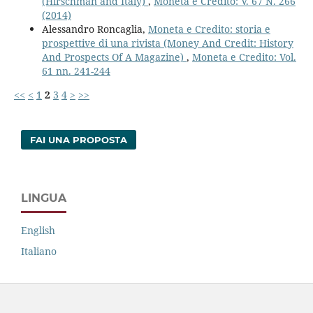
(Hirschman and Italy)
,
Moneta e Credito: V. 67 N. 266
(2014)
Alessandro Roncaglia,
Moneta e Credito: storia e
prospettive di una rivista (Money And Credit: History
And Prospects Of A Magazine)
,
Moneta e Credito: Vol.
61 nn. 241-244
<<
<
1
2
3
4
>
>>
FAI UNA PROPOSTA
LINGUA
English
Italiano