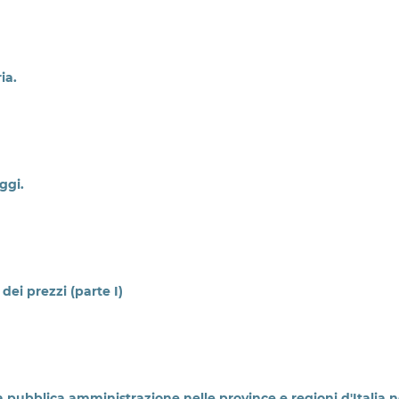
ia.
ggi.
dei prezzi (parte I)
la pubblica amministrazione nelle province e regioni d'Italia n