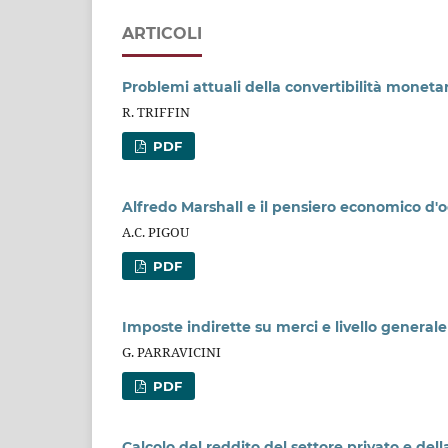
ARTICOLI
Problemi attuali della convertibilità monetar
R. TRIFFIN
PDF
Alfredo Marshall e il pensiero economico d'o
A.C. PIGOU
PDF
Imposte indirette su merci e livello generale 
G. PARRAVICINI
PDF
Calcolo del reddito del settore privato e del