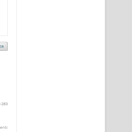
ca
-283
menti