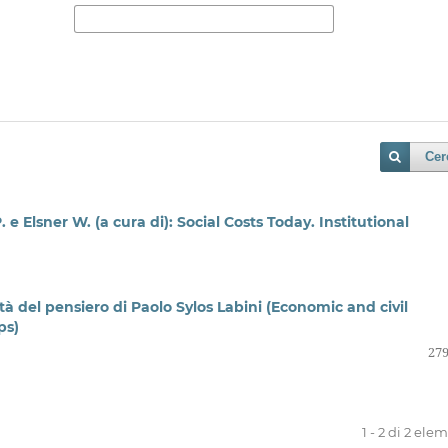
Cer
 e Elsner W. (a cura di): Social Costs Today. Institutional
tà del pensiero di Paolo Sylos Labini (Economic and civil
ps)
279
1 - 2 di 2 ele