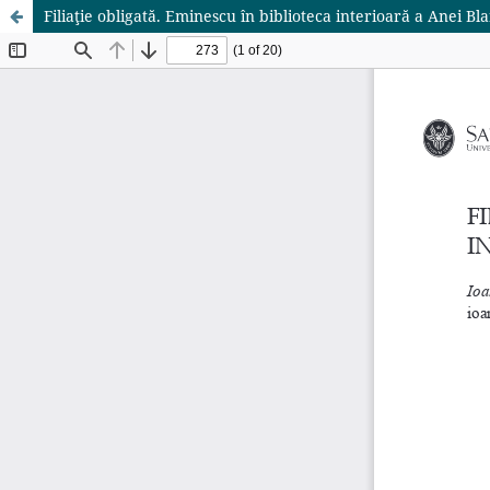
Filiaţie obligată. Eminescu în biblioteca interioară a Anei Bl