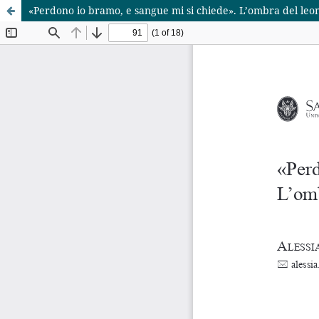
«Perdono io bramo, e sangue mi si chiede». L’ombra del leon