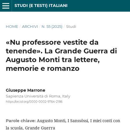
STUDI (E TESTI) ITALIANI
HOME
/
ARCHIVI
/
N. 55 (2025)
/
Studi
«Nu professore vestite da
tenende». La Grande Guerra di
Augusto Monti tra lettere,
memorie e romanzo
Giuseppe Marrone
Sapienza Università di Roma, Italy
https://orcid.org/0000-0002-9764-2186
Augusto Monti, I Sanssôssí, I miei conti con
Parole chiave:
la scuola, Grande Guerra