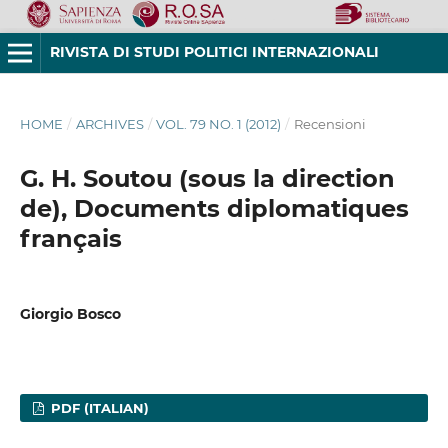
RIVISTA DI STUDI POLITICI INTERNAZIONALI
HOME
/
ARCHIVES
/
VOL. 79 NO. 1 (2012)
/
Recensioni
G. H. Soutou (sous la direction
de), Documents diplomatiques
français
Giorgio Bosco
PDF (ITALIAN)