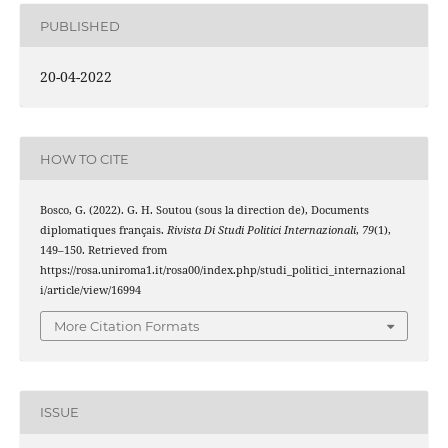
PUBLISHED
20-04-2022
HOW TO CITE
Bosco, G. (2022). G. H. Soutou (sous la direction de), Documents
diplomatiques français.
Rivista Di Studi Politici Internazionali
,
79
(1),
149–150. Retrieved from
https://rosa.uniroma1.it/rosa00/index.php/studi_politici_internazional
i/article/view/16994
More Citation Formats
ISSUE